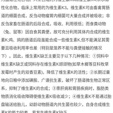
性化合物，临床上常用的为维生素K3。维生素K可由畜禽胃肠
道的细菌合成，反刍动物瘤胃内细菌可大量合成并被吸收；非
反刍家畜在肠道的后段合成，吸收、利用很低；而食粪动物
（兔、鼠等）因自食其粪便，故可充分利用其体内合成的维生
素K;鸡、鸽的肠道后段虽能合成一些维生素K,但不能满足其需
要且吸收利用率也差（特别是笼养不能与粪便接触的情况
下）。因此，维生素K缺乏主要见于以下几种情况：①饲料中
维生素K缺乏或饲料存在维生素K颉颃物(如草木樨等豆科牧草
发霉时产生的双香豆素)，降低了维生素K的活性；②长期过量
地向日粮中添加磺胺、广谱抗生素，破坏了肠道微生物正常区
系，抑制了维生素K的合成；③患肝病和胃肠疾病时，脂肪类
物质消化吸收障碍使维生素K吸收减少；④维生素K不易通过胎
盘输送给胎儿，幼龄动物肠道内共生菌也较少，自身合成维生
素K的能力较差，易发生维生素K缺乏。