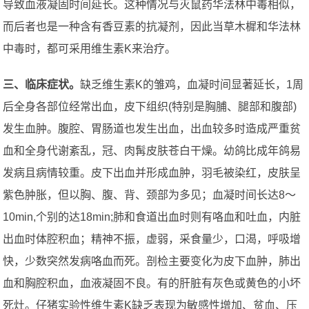
导致血液凝固时间延长。这种情况与灭鼠药华法林中毒相似，
而后者也是一种含有香豆素的抗凝剂，因此当草木樨和华法林
中毒时，都可采用维生素K来治疗。
三、临床症状。
缺乏维生素K的雏鸡，血凝时间显著延长，1周
后全身各部位经常出血，皮下组织(特别是胸脯、腿部和腹部)
发生血肿。腹腔、胃肠道也发生出血，出血较多时造成严重贫
血和全身代谢紊乱，冠、肉髯皮肤苍白干燥。幼鸽比成年鸽易
发病且病情较重。皮下出血并形成血肿，羽毛被染红，皮肤呈
紫色肿胀，但以胸、腹、背、颈部为多见；血凝时间长达8～
10min,个别的达18min;肺和食道出血时则有咯血和吐血，内脏
出血时体腔积血；精神不振，虚弱，采食量少，口渴，呼吸增
快，少数突然发病咯血而死。剖检主要变化为皮下血肿，肺出
血和胸腔积血，血液凝固不良。有的肝脏有灰色或黄色的小坏
死灶。仔猪实验性维生素K缺乏表现为敏感性增加、贫血、压