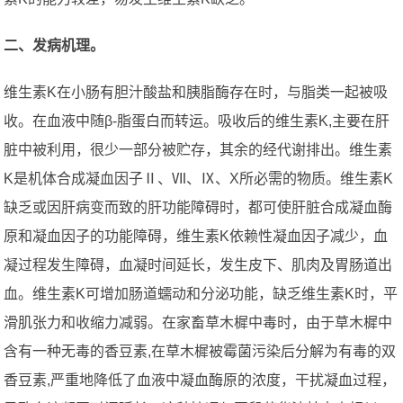
二、发病机理。
维生素K在小肠有胆汁酸盐和胰脂酶存在时，与脂类一起被吸
收。在血液中随β-脂蛋白而转运。吸收后的维生素K,主要在肝
脏中被利用，很少一部分被贮存，其余的经代谢排出。维生素
K是机体合成凝血因子Ⅱ、Ⅶ、Ⅸ、X所必需的物质。维生素K
缺乏或因肝病变而致的肝功能障碍时，都可使肝脏合成凝血酶
原和凝血因子的功能障碍，维生素K依赖性凝血因子减少，血
凝过程发生障碍，血凝时间延长，发生皮下、肌肉及胃肠道出
血。维生素K可增加肠道蠕动和分泌功能，缺乏维生素K时，平
滑肌张力和收缩力减弱。在家畜草木樨中毒时，由于草木樨中
含有一种无毒的香豆素,在草木樨被霉菌污染后分解为有毒的双
香豆素,严重地降低了血液中凝血酶原的浓度，干扰凝血过程，