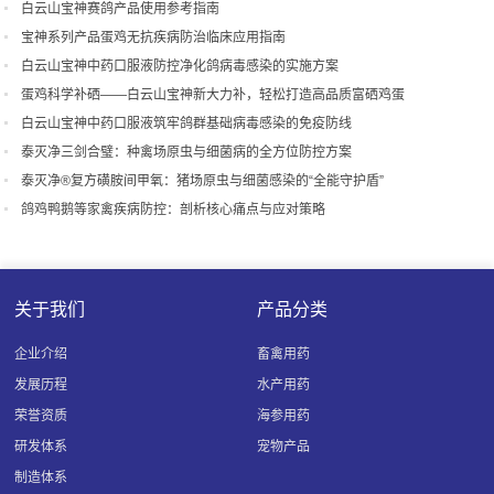
白云山宝神赛鸽产品使用参考指南
宝神系列产品蛋鸡无抗疾病防治临床应用指南
白云山宝神中药口服液防控净化鸽病毒感染的实施方案
蛋鸡科学补硒——白云山宝神新大力补，轻松打造高品质富硒鸡蛋
白云山宝神中药口服液筑牢鸽群基础病毒感染的免疫防线
泰灭净三剑合璧：种禽场原虫与细菌病的全方位防控方案
泰灭净®复方磺胺间甲氧：猪场原虫与细菌感染的“全能守护盾”
鸽鸡鸭鹅等家禽疾病防控：剖析核心痛点与应对策略
关于我们
产品分类
企业介绍
畜禽用药
发展历程
水产用药
荣誉资质
海参用药
研发体系
宠物产品
制造体系