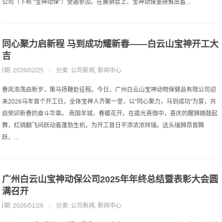
公司（下称 “宝神动保”）受邀参加。在展销会上，宝神动保重磅推出畜...
同心聚力启新程 马到成功耀新春——白云山宝神开工大
吉
日期: 2026/02/25
|
分类:
公司新闻
,
新闻中心
春风浩荡启新岁，策马扬鞭赴征程。今日，广州白云山宝神动物保健品有限公司迎
来2026马年首个开工日，全体宝神人齐聚一堂，以“同心聚力，马到成功”为誓，共
启癸卯新春的奋斗华章。 南国羊城，春暖花开。在晨光熹微中，喜庆的醒狮踏鼓起
舞，红绸翻飞间跃动着蓬勃生机，为开工首日平添浓浓祥瑞。这头瑞狮昂首腾
跃，...
广州白云山宝神动保公司2025年年终总结暨表彰大会圆
满召开
日期: 2026/01/26
|
分类:
公司新闻
,
新闻中心