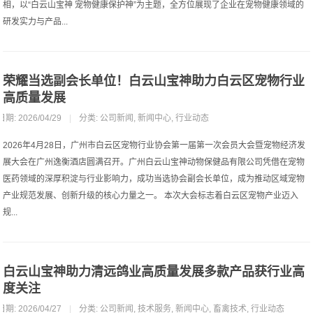
相，以“白云山宝神 宠物健康保护神”为主题，全方位展现了企业在宠物健康领域的
研发实力与产品...
荣耀当选副会长单位！白云山宝神助力白云区宠物行业
高质量发展
日期: 2026/04/29
|
分类:
公司新闻
,
新闻中心
,
行业动态
2026年4月28日，广州市白云区宠物行业协会第一届第一次会员大会暨宠物经济发
展大会在广州逸衡酒店圆满召开。广州白云山宝神动物保健品有限公司凭借在宠物
医药领域的深厚积淀与行业影响力，成功当选协会副会长单位，成为推动区域宠物
产业规范发展、创新升级的核心力量之一。 本次大会标志着白云区宠物产业迈入
规...
白云山宝神助力清远鸽业高质量发展多款产品获行业高
度关注
日期: 2026/04/27
|
分类:
公司新闻
,
技术服务
,
新闻中心
,
畜禽技术
,
行业动态