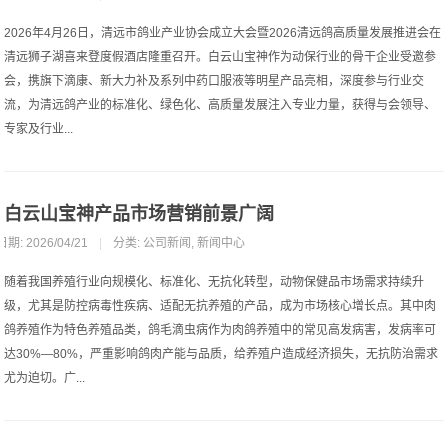
2026年4月26日，清远市鸽业产业协会成立大会暨2026清远鸽高质量发展推进会在
清远狮子湖喜来登度假酒店隆重召开。白云山宝神作为动保行业的骨干企业受邀参
会，携旗下滴康、新大力补及系列中药口服液等明星产品亮相，深度参与行业交
流，为清远鸽产业的标准化、绿色化、高质量发展注入专业力量，获得与会领导、
专家及行业...
白云山宝神产品市场营销前景广阔
日期: 2026/04/21
|
分类:
公司新闻
,
新闻中心
随着我国养殖行业向规模化、标准化、无抗化转型，动物保健品市场需求持续升
级，尤其是防控病毒性疾病、适配无抗养殖的产品，成为市场核心增长点。其中肉
鸽养殖作为特色养殖品类，鸽毛滴虫病作为肉鸽养殖中的常见高发病害，发病率可
达30%—80%，严重影响鸽肉产能与品质，给养殖户造成经济损失，无抗防治需求
尤为迫切。广...