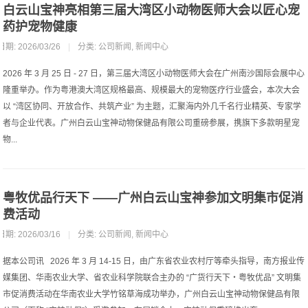
白云山宝神亮相第三届大湾区小动物医师大会以匠心宠
药护宠物健康
日期: 2026/03/26
|
分类:
公司新闻
,
新闻中心
2026 年 3 月 25 日 - 27 日，第三届大湾区小动物医师大会在广州南沙国际会展中心
隆重举办。作为粤港澳大湾区规格最高、规模最大的宠物医疗行业盛会，本次大会
以 “湾区协同、开放合作、共筑产业” 为主题，汇聚海内外几千名行业精英、专家学
者与企业代表。广州白云山宝神动物保健品有限公司重磅参展，携旗下多款明星宠
物...
粤牧优品行天下 ——广州白云山宝神参加文明集市促消
费活动
日期: 2026/03/16
|
分类:
公司新闻
,
新闻中心
据本公司讯 2026 年 3 月 14-15 日，由广东省农业农村厅等牵头指导，南方报业传
媒集团、华南农业大学、省农业科学院联合主办的 “广货行天下・粤牧优品” 文明集
市促消费活动在华南农业大学竹铭草海成功举办，广州白云山宝神动物保健品有限