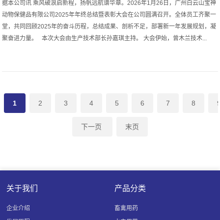
据本公司讯 乘风破浪启新程，扬帆远航谱华章。2026年1月26日，广州白云山宝神
动物保健品有限公司2025年年终总结暨表彰大会在公司圆满召开。全体员工齐聚一
堂，共同回顾2025年的奋斗历程，总结成果、剖析不足，部署新一年发展规划，凝
聚奋进力量。 本次大会由生产技术部长孙嘉琪主持。 大会伊始，曾木兰技术...
1
2
3
4
5
6
7
8
下一页
末页
关于我们
产品分类
企业介绍
畜禽用药