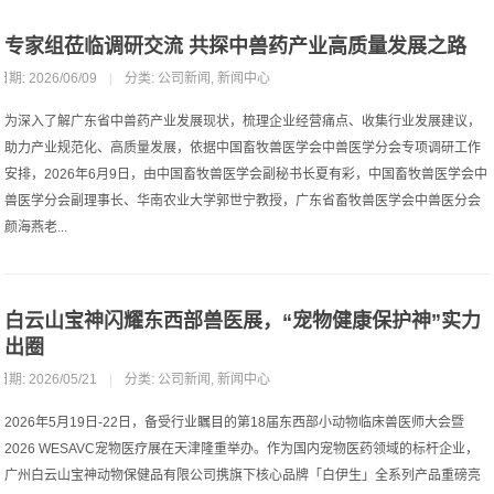
专家组莅临调研交流 共探中兽药产业高质量发展之路
日期: 2026/06/09
|
分类:
公司新闻
,
新闻中心
为深入了解广东省中兽药产业发展现状，梳理企业经营痛点、收集行业发展建议，
助力产业规范化、高质量发展，依据中国畜牧兽医学会中兽医学分会专项调研工作
安排，2026年6月9日，由中国畜牧兽医学会副秘书长夏有彩，中国畜牧兽医学会中
兽医学分会副理事长、华南农业大学郭世宁教授，广东省畜牧兽医学会中兽医分会
颜海燕老...
白云山宝神闪耀东西部兽医展，“宠物健康保护神”实力
出圈
日期: 2026/05/21
|
分类:
公司新闻
,
新闻中心
2026年5月19日-22日，备受行业瞩目的第18届东西部小动物临床兽医师大会暨
2026 WESAVC宠物医疗展在天津隆重举办。作为国内宠物医药领域的标杆企业，
广州白云山宝神动物保健品有限公司携旗下核心品牌「白伊生」全系列产品重磅亮