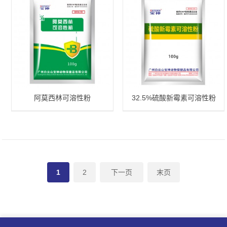
阿莫西林可溶性粉
32.5%硫酸新霉素可溶性粉
1
2
下一页
末页