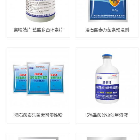
禽喘勊片 盐酸多西环素片
酒石酸泰万菌素预混剂
酒石酸泰乐菌素可溶性粉
5%盐酸沙拉沙星溶液