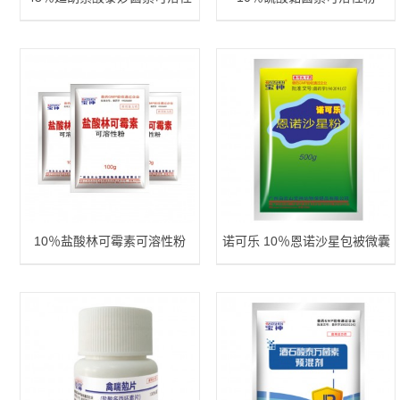
粉
10％盐酸林可霉素可溶性粉
诺可乐 10％恩诺沙星包被微囊
颗粒