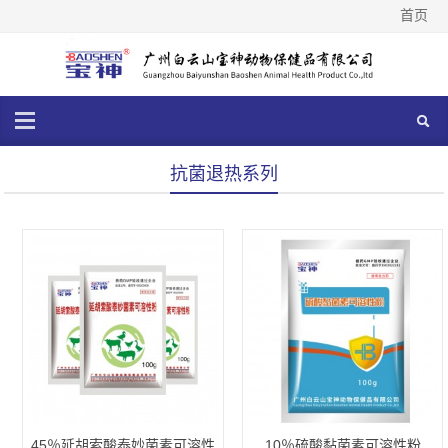
首页
抗菌退热系列
45％延胡索酸泰妙菌素可溶性
10％硫酸黏菌素可溶性粉