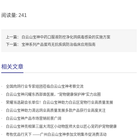
阅读量:
241
上一篇：
白云山宝神中药口服液防控净化鸽病毒感染的实施方案
下一篇：
宝神系列产品蛋鸡无抗疾病防治临床应用指南
相关文章
全国肉鸽行业专家组团莅临白云山宝神考察交流
白云山宝神闪耀东西部兽医展，“宠物健康保护神”实力出圈
荣耀当选副会长单位！白云山宝神助力白云区宠物行业高质量发展
白云山宝神助力清远鸽业高质量发展多款产品获行业高度关注
白云山宝神产品市场营销前景广阔
白云山宝神亮相第三届大湾区小动物医师大会以匠心宠药护宠物健康
粤牧优品行天下 ——广州白云山宝神参加文明集市促消费活动