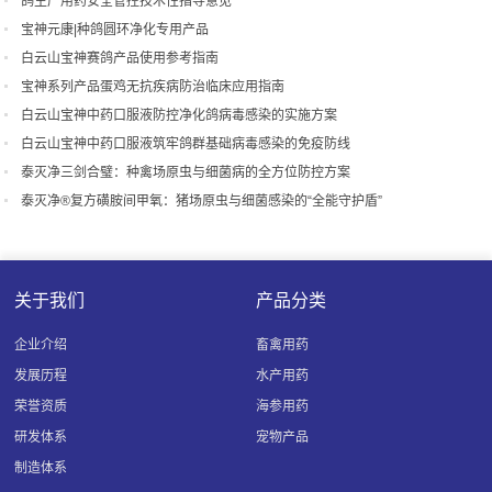
鸽生产用药安全管控技术性指导意见
宝神元康|种鸽圆环净化专用产品
白云山宝神赛鸽产品使用参考指南
宝神系列产品蛋鸡无抗疾病防治临床应用指南
白云山宝神中药口服液防控净化鸽病毒感染的实施方案
白云山宝神中药口服液筑牢鸽群基础病毒感染的免疫防线
泰灭净三剑合璧：种禽场原虫与细菌病的全方位防控方案
泰灭净®复方磺胺间甲氧：猪场原虫与细菌感染的“全能守护盾”
关于我们
产品分类
企业介绍
畜禽用药
发展历程
水产用药
荣誉资质
海参用药
研发体系
宠物产品
制造体系