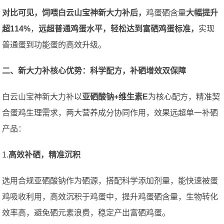
对比可见，饲喂白云山宝神新大力补后，
鸡蛋硒含量
大幅提升
超114%
，
远超普通鸡蛋水平，轻松达到富硒鸡蛋标准，
实现
普通蛋到功能蛋的高效升级。
二、新大力补核心优势：科学配方，补硒增效双保障
白云山宝神新大力补以
亚硒酸钠+维生素E
为核心配方，精准契
合蛋鸡生理需求，两大营养成分协同作用，效果远超单一补硒
产品：
1.
高效补硒，精准沉积
选用合规亚硒酸钠作为硒源，搭配科学添加剂量，能快速被蛋
鸡吸收利用，高效沉积于鸡蛋中，提升鸡蛋硒含量，生物转化
效率高，避免硒元素浪费，稳定产出富硒鸡蛋。