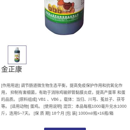
金正康
[作用用途] 调节肠道微生物生态平衡，提高免疫保护作用和抗氧化作
用， 抑制有害细菌，有助于消除鸡输卵管黏膜炎症，提高产蛋率 和蛋
的品质。 [原料组成] VB1 、VB6 。载体：当归、川芎、菟丝子、茯苓
等。 [适用动物] 蛋鸡。 [使用说明] 混饮：本品每瓶1000毫升兑水1000
斤，连用5~7天。 [保 质 期] 18个月 [包 装] 1000ml/瓶×16瓶/箱