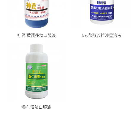
神芪 黄芪多糖口服液
5%盐酸沙拉沙星溶液
桑仁清肺口服液