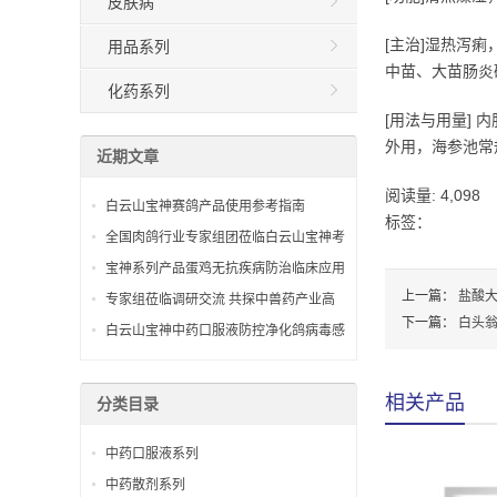
皮肤病
[主治]湿热泻
用品系列
中苗、大苗肠炎
化药系列
[用法与用量] 内
外用，海参池常规1
近期文章
阅读量:
4,098
白云山宝神赛鸽产品使用参考指南
标签：
全国肉鸽行业专家组团莅临白云山宝神考
察交流
宝神系列产品蛋鸡无抗疾病防治临床应用
指南
上一篇：
盐酸
专家组莅临调研交流 共探中兽药产业高
下一篇：
白头
质量发展之路
白云山宝神中药口服液防控净化鸽病毒感
染的实施方案
相关产品
分类目录
中药口服液系列
中药散剂系列