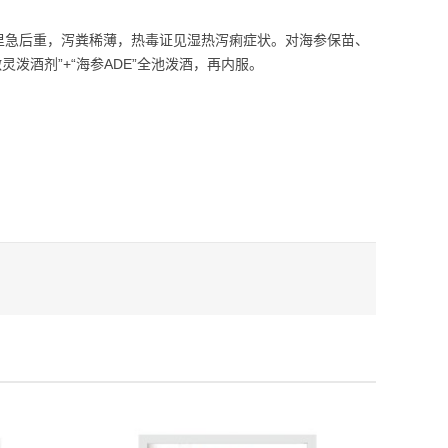
里急后重，泻粪稀薄，热毒证见湿热泻痢症状。对海参保苗、
泼酒剂”+“海参ADE”全池泼酒，再内服。