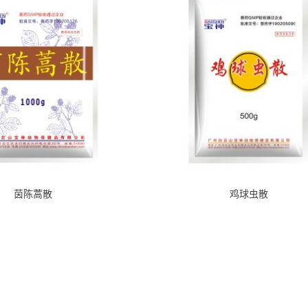
茵陈蒿散
鸡球虫散