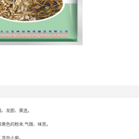
头翁、龙胆、黄连。
棕黄色的粉末;气微、味苦。
，凉血止痢。