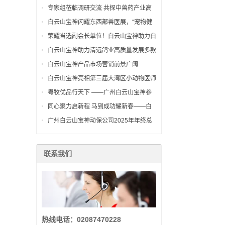
察交流
专家组莅临调研交流 共探中兽药产业高
质量发展之路
白云山宝神闪耀东西部兽医展，“宠物健
康保护神”实力出圈
荣耀当选副会长单位！白云山宝神助力白
云区宠物行业高质量发展
白云山宝神助力清远鸽业高质量发展多款
产品获行业高度关注
白云山宝神产品市场营销前景广阔
白云山宝神亮相第三届大湾区小动物医师
大会以匠心宠药护宠物健康
粤牧优品行天下 ——广州白云山宝神参
加文明集市促消费活动
同心聚力启新程 马到成功耀新春——白
云山宝神开工大吉
广州白云山宝神动保公司2025年年终总
结暨表彰大会圆满召开
联系我们
热线电话：02087470228