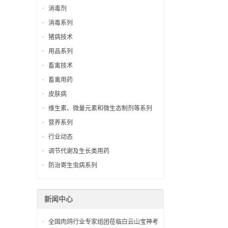
消毒剂
消毒系列
猪病技术
用品系列
畜禽技术
畜禽用药
皮肤病
维生素、微量元素和微生态制剂等系列
营养系列
行业动态
调节代谢及生长类用药
防治寄生虫病系列
新闻中心
全国肉鸽行业专家组团莅临白云山宝神考