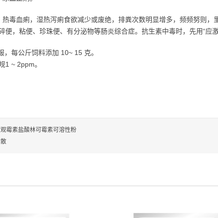
痢，热毒血痢，湿热泻痢食欲减少或废绝，排粪次数明显增多，频频努则，
碎便，粘便、珍珠便、有分泌物等肠炎综合症。抗生素中毒时，先用“应激灵
服，每公斤饲料添加 10~ 15 克。
 ~ 2ppm。
大观霉素盐酸林可霉素可溶性粉
翁散