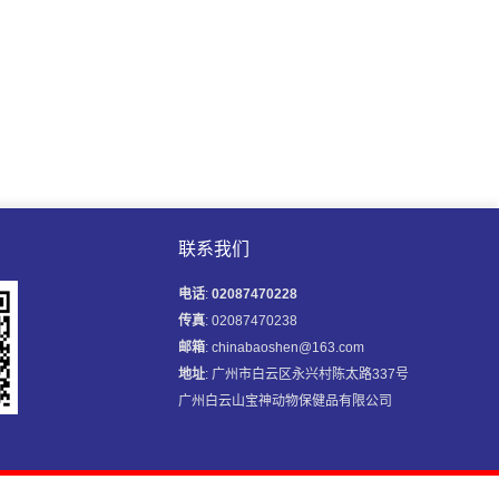
联系我们
电话
:
02087470228
传真
: 02087470238
邮箱
: chinabaoshen@163.com
地址
: 广州市白云区永兴村陈太路337号
广州白云山宝神动物保健品有限公司