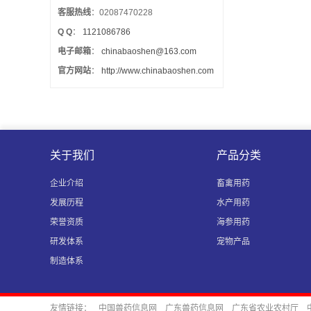
客服热线
：02087470228
Q Q
：
1121086786
电子邮箱
：
chinabaoshen@163.com
官方网站
：
http://www.chinabaoshen.com
关于我们
产品分类
企业介绍
畜禽用药
发展历程
水产用药
荣誉资质
海参用药
研发体系
宠物产品
制造体系
友情链接：
中国兽药信息网
广东兽药信息网
广东省农业农村厅